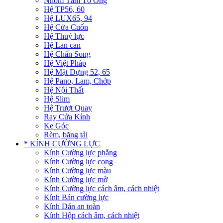
Nhôm Tấm Tổ Ong
Hệ TP56, 60
Hệ LUX65, 94
Hệ Cửa Cuốn
Hệ Thuỷ lực
Hệ Lan can
Hệ Chấn Song
Hệ Việt Pháp
Hệ Mặt Dựng 52, 65
Hệ Pano, Lam, Chớp
Hệ Nội Thất
Hệ Slim
Hệ Trượt Quay
Ray Cửa Kính
Ke Góc
Rèm, băng tải
* KÍNH CƯỜNG LỰC
Kính Cường lực phẳng
Kính Cường lực cong
Kính Cường lực màu
Kính Cường lực mờ
Kính Cường lực cách âm, cách nhiệt
Kính Bán cường lực
Kính Dán an toàn
Kính Hộp cách âm, cách nhiệt