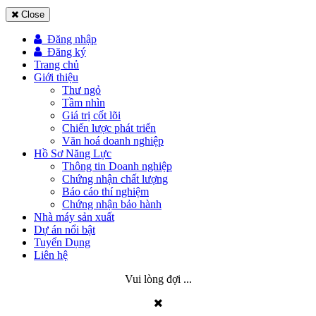
Close
Đăng nhập
Đăng ký
Trang chủ
Giới thiệu
Thư ngỏ
Tầm nhìn
Giá trị cốt lõi
Chiến lược phát triển
Văn hoá doanh nghiệp
Hồ Sơ Năng Lực
Thông tin Doanh nghiệp
Chứng nhận chất lượng
Báo cáo thí nghiệm
Chứng nhận bảo hành
Nhà máy sản xuất
Dự án nổi bật
Tuyển Dụng
Liên hệ
Vui lòng đợi ...