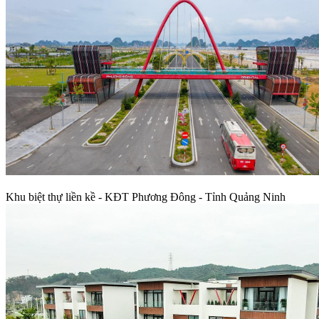
Khu biệt thự liền kề - KĐT Phương Đông - Tỉnh Quảng Ninh