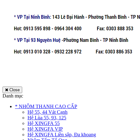
Close
Danh mục
* NHÔM THANH CAO CẤP
Hệ 55, 44 Vát Cạnh
Hệ Lùa 55, 93, 125
Hệ XINGFA 55
Hệ XINGFA VIP
Hệ XINGFA Liền sập, Đa khoang