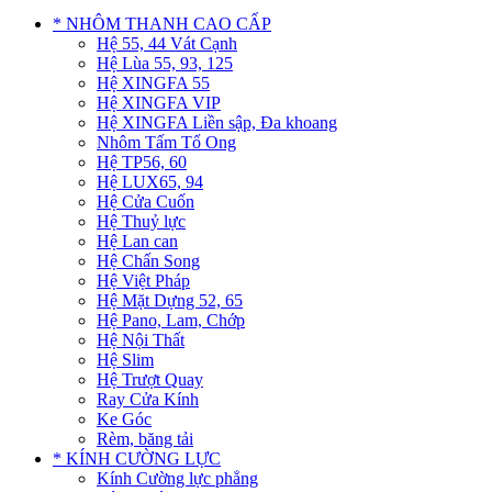
* NHÔM THANH CAO CẤP
Hệ 55, 44 Vát Cạnh
Hệ Lùa 55, 93, 125
Hệ XINGFA 55
Hệ XINGFA VIP
Hệ XINGFA Liền sập, Đa khoang
Nhôm Tấm Tổ Ong
Hệ TP56, 60
Hệ LUX65, 94
Hệ Cửa Cuốn
Hệ Thuỷ lực
Hệ Lan can
Hệ Chấn Song
Hệ Việt Pháp
Hệ Mặt Dựng 52, 65
Hệ Pano, Lam, Chớp
Hệ Nội Thất
Hệ Slim
Hệ Trượt Quay
Ray Cửa Kính
Ke Góc
Rèm, băng tải
* KÍNH CƯỜNG LỰC
Kính Cường lực phẳng