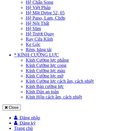
Hệ Chấn Song
Hệ Việt Pháp
Hệ Mặt Dựng 52, 65
Hệ Pano, Lam, Chớp
Hệ Nội Thất
Hệ Slim
Hệ Trượt Quay
Ray Cửa Kính
Ke Góc
Rèm, băng tải
* KÍNH CƯỜNG LỰC
Kính Cường lực phẳng
Kính Cường lực cong
Kính Cường lực màu
Kính Cường lực mờ
Kính Cường lực cách âm, cách nhiệt
Kính Bán cường lực
Kính Dán an toàn
Kính Hộp cách âm, cách nhiệt
Close
Đăng nhập
Đăng ký
Trang chủ