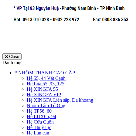
Close
Danh mục
* NHÔM THANH CAO CẤP
Hệ 55, 44 Vát Cạnh
Hệ Lùa 55, 93, 125
Hệ XINGFA 55
Hệ XINGFA VIP
Hệ XINGFA Liền sập, Đa khoang
Nhôm Tấm Tổ Ong
Hệ TP56, 60
Hệ LUX65, 94
Hệ Cửa Cuốn
Hệ Thuỷ lực
Hệ Lan can