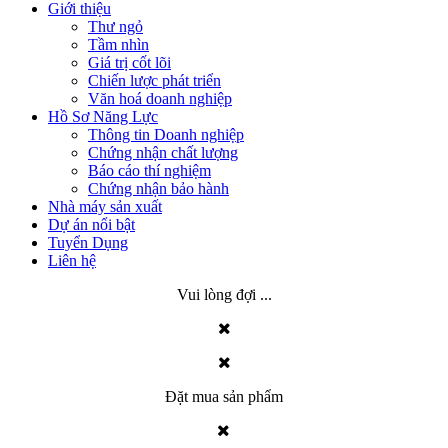
Giới thiệu
Thư ngỏ
Tầm nhìn
Giá trị cốt lõi
Chiến lược phát triển
Văn hoá doanh nghiệp
Hồ Sơ Năng Lực
Thông tin Doanh nghiệp
Chứng nhận chất lượng
Báo cáo thí nghiệm
Chứng nhận bảo hành
Nhà máy sản xuất
Dự án nổi bật
Tuyển Dụng
Liên hệ
Vui lòng đợi ...
Đặt mua sản phẩm