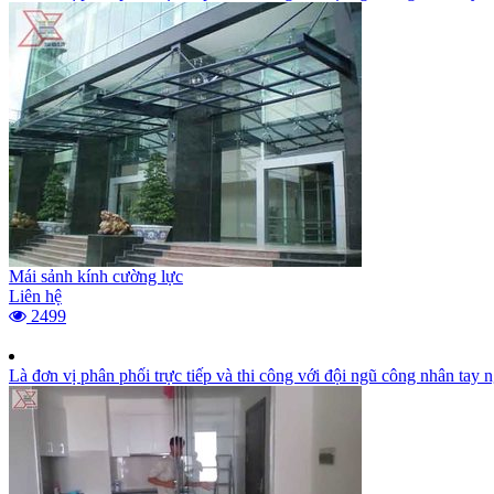
Mái sảnh kính cường lực
Liên hệ
2499
Là đơn vị phân phối trực tiếp và thi công với đội ngũ công nhân tay