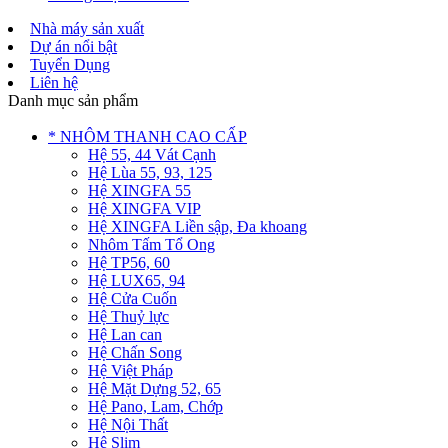
Nhà máy sản xuất
Dự án nổi bật
Tuyển Dụng
Liên hệ
Danh mục sản phẩm
* NHÔM THANH CAO CẤP
Hệ 55, 44 Vát Cạnh
Hệ Lùa 55, 93, 125
Hệ XINGFA 55
Hệ XINGFA VIP
Hệ XINGFA Liền sập, Đa khoang
Nhôm Tấm Tổ Ong
Hệ TP56, 60
Hệ LUX65, 94
Hệ Cửa Cuốn
Hệ Thuỷ lực
Hệ Lan can
Hệ Chấn Song
Hệ Việt Pháp
Hệ Mặt Dựng 52, 65
Hệ Pano, Lam, Chớp
Hệ Nội Thất
Hệ Slim