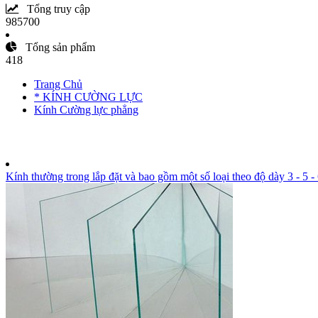
Tổng truy cập
985700
Tổng sản phẩm
418
Trang Chủ
* KÍNH CƯỜNG LỰC
Kính Cường lực phẳng
Kính thường trong lắp đặt và bao gồm một số loại theo độ dày 3 - 5 - 6 