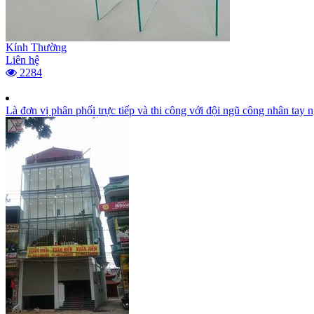
Kính Thường
Liên hệ
2284
Là đơn vị phân phối trực tiếp và thi công với đội ngũ công nhân tay 