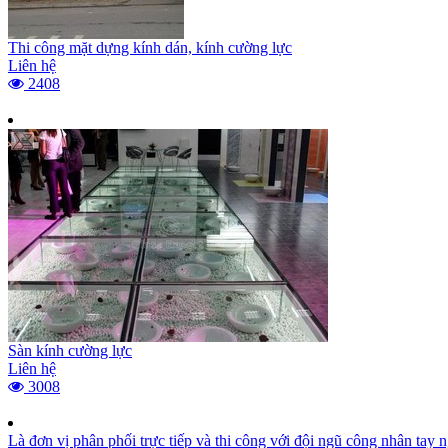
Thi công mặt dựng kính dán, kính cường lực
Liên hệ
2408
Sàn kính cường lực
Liên hệ
3008
Là đơn vị phân phối trực tiếp và thi công với đội ngũ công nhân tay