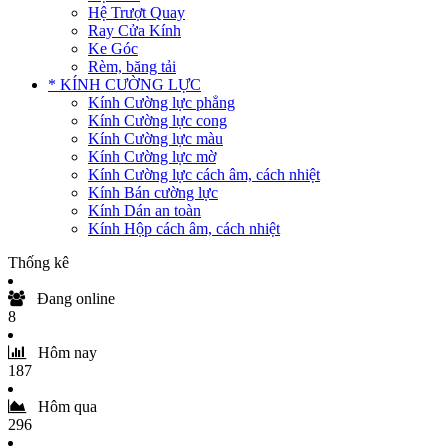
Hệ Trượt Quay
Ray Cửa Kính
Ke Góc
Rèm, băng tải
* KÍNH CƯỜNG LỰC
Kính Cường lực phẳng
Kính Cường lực cong
Kính Cường lực màu
Kính Cường lực mờ
Kính Cường lực cách âm, cách nhiệt
Kính Bán cường lực
Kính Dán an toàn
Kính Hộp cách âm, cách nhiệt
Thống kê
Đang online
8
Hôm nay
187
Hôm qua
296