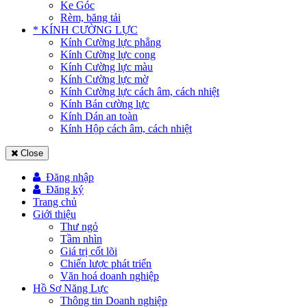
Ke Góc
Rèm, băng tải
* KÍNH CƯỜNG LỰC
Kính Cường lực phẳng
Kính Cường lực cong
Kính Cường lực màu
Kính Cường lực mờ
Kính Cường lực cách âm, cách nhiệt
Kính Bán cường lực
Kính Dán an toàn
Kính Hộp cách âm, cách nhiệt
Close
Đăng nhập
Đăng ký
Trang chủ
Giới thiệu
Thư ngỏ
Tầm nhìn
Giá trị cốt lõi
Chiến lược phát triển
Văn hoá doanh nghiệp
Hồ Sơ Năng Lực
Thông tin Doanh nghiệp