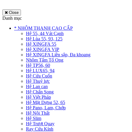
Close
Danh mục
* NHÔM THANH CAO CẤP
Hệ 55, 44 Vát Cạnh
Hệ Lùa 55, 93, 125
Hệ XINGFA 55
Hệ XINGFA VIP
Hệ XINGFA Liền sập, Đa khoang
Nhôm Tấm Tổ Ong
Hệ TP56, 60
Hệ LUX65, 94
Hệ Cửa Cuốn
Hệ Thuỷ lực
Hệ Lan can
Hệ Chấn Song
Hệ Việt Pháp
Hệ Mặt Dựng 52, 65
Hệ Pano, Lam, Chớp
Hệ Nội Thất
Hệ Slim
Hệ Trượt Quay
Ray Cửa Kính