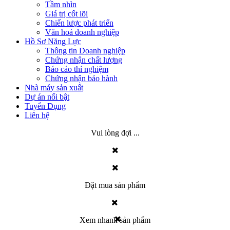
Tầm nhìn
Giá trị cốt lõi
Chiến lược phát triển
Văn hoá doanh nghiệp
Hồ Sơ Năng Lực
Thông tin Doanh nghiệp
Chứng nhận chất lượng
Báo cáo thí nghiệm
Chứng nhận bảo hành
Nhà máy sản xuất
Dự án nổi bật
Tuyển Dụng
Liên hệ
Vui lòng đợi ...
Đặt mua sản phẩm
Xem nhanh sản phẩm