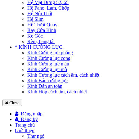
Hệ Mặt Dựng 52, 65
Hệ Pano, Lam, Chớp
Hệ Nội Thất
Hệ Slim
Hệ Trượt Quay
Ray Cửa Kính
Ke Góc
Rèm, băng tải
* KÍNH CƯỜNG LỰC
Kính Cường lực phẳng
Kính Cường lực cong
Kính Cường lực màu
Kính Cường lực mờ
Kính Cường lực cách âm, cách nhiệt
Kính Bán cường lực
Kính Dán an toàn
Kính Hộp cách âm, cách nhiệt
Close
Đăng nhập
Đăng ký
Trang chủ
Giới thiệu
Thư ngỏ