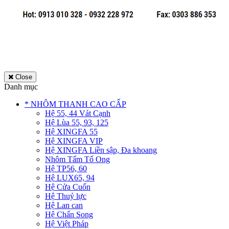
Close
Danh mục
* NHÔM THANH CAO CẤP
Hệ 55, 44 Vát Cạnh
Hệ Lùa 55, 93, 125
Hệ XINGFA 55
Hệ XINGFA VIP
Hệ XINGFA Liền sập, Đa khoang
Nhôm Tấm Tổ Ong
Hệ TP56, 60
Hệ LUX65, 94
Hệ Cửa Cuốn
Hệ Thuỷ lực
Hệ Lan can
Hệ Chấn Song
Hệ Việt Pháp