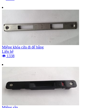
Miệng khóa cửa đi đế bằng
Liên hệ
1338
Miệng sập