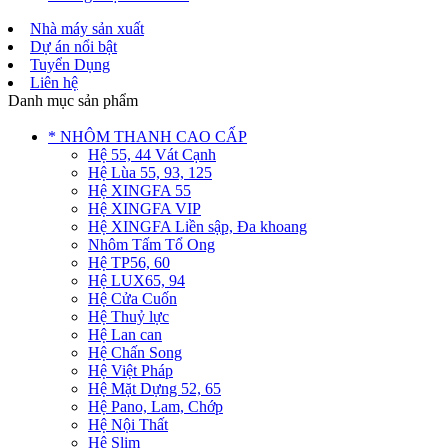
Nhà máy sản xuất
Dự án nổi bật
Tuyển Dụng
Liên hệ
Danh mục sản phẩm
* NHÔM THANH CAO CẤP
Hệ 55, 44 Vát Cạnh
Hệ Lùa 55, 93, 125
Hệ XINGFA 55
Hệ XINGFA VIP
Hệ XINGFA Liền sập, Đa khoang
Nhôm Tấm Tổ Ong
Hệ TP56, 60
Hệ LUX65, 94
Hệ Cửa Cuốn
Hệ Thuỷ lực
Hệ Lan can
Hệ Chấn Song
Hệ Việt Pháp
Hệ Mặt Dựng 52, 65
Hệ Pano, Lam, Chớp
Hệ Nội Thất
Hệ Slim