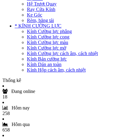
Hệ Trượt Quay
Ray Cửa Kính
Ke Góc
Rèm, băng tải
* KÍNH CƯỜNG LỰC
Kính Cường lực phẳng
Kính Cường lực cong
Kính Cường lực màu
Kính Cường lực mờ
Kính Cường lực cách âm, cách nhiệt
Kính Bán cường lực
Kính Dán an toàn
Kính Hộp cách âm, cách nhiệt
Thống kê
Đang online
18
Hôm nay
258
Hôm qua
658