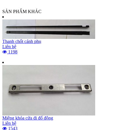
SẢN PHẨM KHÁC
Thanh chốt cánh phụ
Liên hệ
1198
Miệng khóa cửa đi đố động
Liên hệ
1543