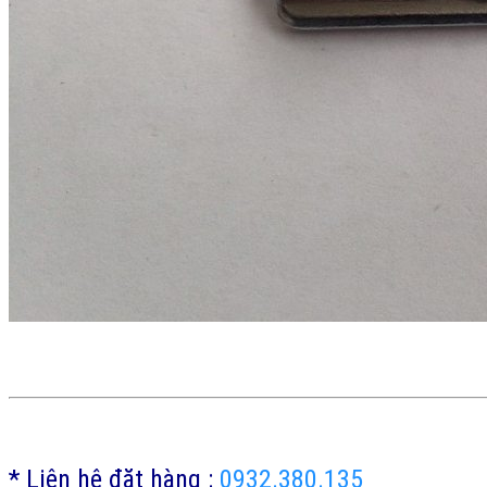
* Liên hệ đặt hàng :
0932.380.135