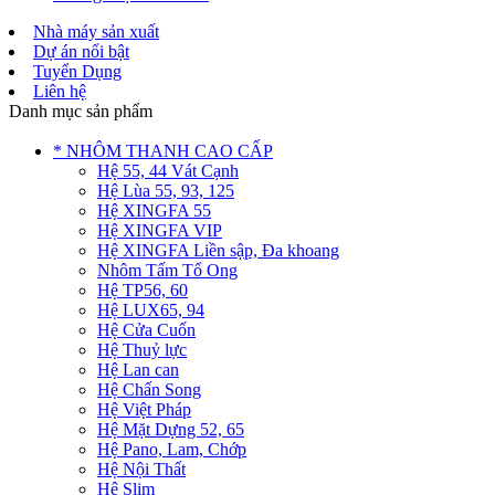
Nhà máy sản xuất
Dự án nổi bật
Tuyển Dụng
Liên hệ
Danh mục sản phẩm
* NHÔM THANH CAO CẤP
Hệ 55, 44 Vát Cạnh
Hệ Lùa 55, 93, 125
Hệ XINGFA 55
Hệ XINGFA VIP
Hệ XINGFA Liền sập, Đa khoang
Nhôm Tấm Tổ Ong
Hệ TP56, 60
Hệ LUX65, 94
Hệ Cửa Cuốn
Hệ Thuỷ lực
Hệ Lan can
Hệ Chấn Song
Hệ Việt Pháp
Hệ Mặt Dựng 52, 65
Hệ Pano, Lam, Chớp
Hệ Nội Thất
Hệ Slim