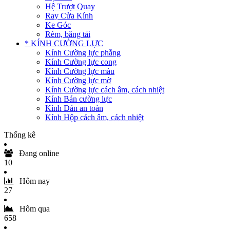
Hệ Trượt Quay
Ray Cửa Kính
Ke Góc
Rèm, băng tải
* KÍNH CƯỜNG LỰC
Kính Cường lực phẳng
Kính Cường lực cong
Kính Cường lực màu
Kính Cường lực mờ
Kính Cường lực cách âm, cách nhiệt
Kính Bán cường lực
Kính Dán an toàn
Kính Hộp cách âm, cách nhiệt
Thống kê
Đang online
10
Hôm nay
27
Hôm qua
658