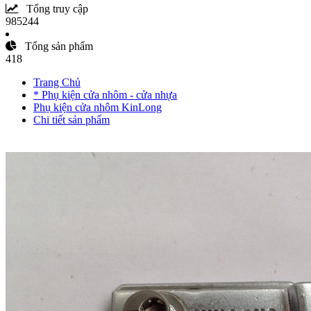
Tổng truy cập
985244
Tổng sản phẩm
418
Trang Chủ
* Phụ kiện cửa nhôm - cửa nhựa
Phụ kiện cửa nhôm KinLong
Chi tiết sản phẩm