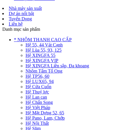
Nhà máy sản xuất
Dự án nổi bật
Tuyển Dụng
Liên hệ
Danh mục sản phẩm
* NHÔM THANH CAO CẤP
Hệ 55, 44 Vát Cạnh
Hệ Lùa 55, 93, 125
Hệ XINGFA 55
Hệ XINGFA VIP
Hệ XINGFA Liền sập, Đa khoang
Nhôm Tấm Tổ Ong
Hệ TP56, 60
Hệ LUX65, 94
Hệ Cửa Cuốn
Hệ Thuỷ lực
Hệ Lan can
Hệ Chấn Song
Hệ Việt Pháp
Hệ Mặt Dựng 52, 65
Hệ Pano, Lam, Chớp
Hệ Nội Thất
Hệ Slim