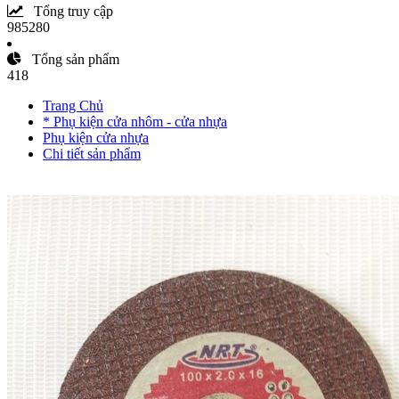
Tổng truy cập
985280
Tổng sản phẩm
418
Trang Chủ
* Phụ kiện cửa nhôm - cửa nhựa
Phụ kiện cửa nhựa
Chi tiết sản phẩm