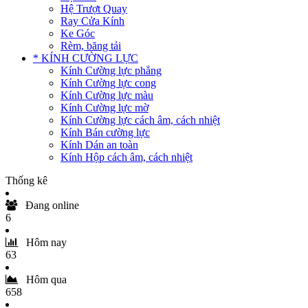
Hệ Trượt Quay
Ray Cửa Kính
Ke Góc
Rèm, băng tải
* KÍNH CƯỜNG LỰC
Kính Cường lực phẳng
Kính Cường lực cong
Kính Cường lực màu
Kính Cường lực mờ
Kính Cường lực cách âm, cách nhiệt
Kính Bán cường lực
Kính Dán an toàn
Kính Hộp cách âm, cách nhiệt
Thống kê
Đang online
6
Hôm nay
63
Hôm qua
658