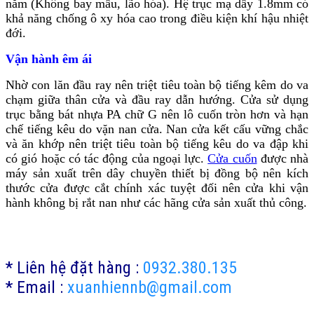
năm (Không bay mầu, lão hóa). Hệ trục mạ dầy 1.8mm có
khả năng chống ô xy hóa cao trong điều kiện khí hậu nhiệt
đới.
Vận hành êm ái
Nhờ con lăn đầu ray nên triệt tiêu toàn bộ tiếng kêm do va
chạm giữa thân cửa và đầu ray dẫn hướng. Cửa sử dụng
trục bằng bát nhựa PA chữ G nên lô cuốn tròn hơn và hạn
chế tiếng kêu do vặn nan cửa. Nan cửa kết cấu vững chắc
và ăn khớp nên triệt tiêu toàn bộ tiếng kêu do va đập khi
có gió hoặc có tác động của ngoại lực.
Cửa cuốn
được nhà
máy sản xuất trên dây chuyền thiết bị đồng bộ nên kích
thước cửa được cắt chính xác tuyệt đối nên cửa khi vận
hành không bị rắt nan như các hãng cửa sản xuất thủ công.
* Liên hệ đặt hàng :
0932.380.135
* Email :
xuanhiennb@gmail.com