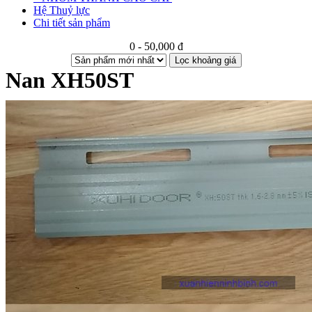
Hệ Thuỷ lực
Chi tiết sản phẩm
0 - 50,000 đ
Lọc khoảng giá
Nan XH50ST