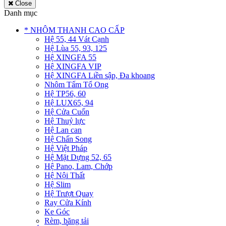
Close
Danh mục
* NHÔM THANH CAO CẤP
Hệ 55, 44 Vát Cạnh
Hệ Lùa 55, 93, 125
Hệ XINGFA 55
Hệ XINGFA VIP
Hệ XINGFA Liền sập, Đa khoang
Nhôm Tấm Tổ Ong
Hệ TP56, 60
Hệ LUX65, 94
Hệ Cửa Cuốn
Hệ Thuỷ lực
Hệ Lan can
Hệ Chấn Song
Hệ Việt Pháp
Hệ Mặt Dựng 52, 65
Hệ Pano, Lam, Chớp
Hệ Nội Thất
Hệ Slim
Hệ Trượt Quay
Ray Cửa Kính
Ke Góc
Rèm, băng tải