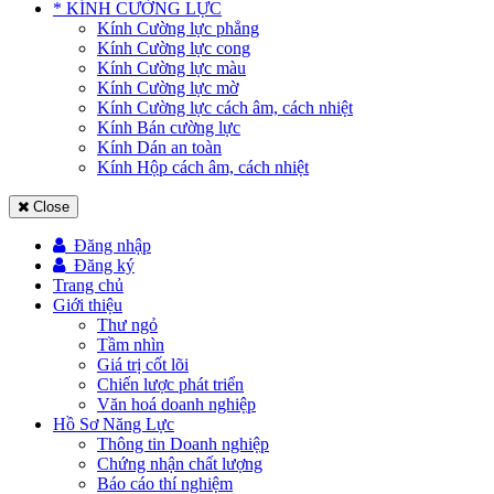
* KÍNH CƯỜNG LỰC
Kính Cường lực phẳng
Kính Cường lực cong
Kính Cường lực màu
Kính Cường lực mờ
Kính Cường lực cách âm, cách nhiệt
Kính Bán cường lực
Kính Dán an toàn
Kính Hộp cách âm, cách nhiệt
Close
Đăng nhập
Đăng ký
Trang chủ
Giới thiệu
Thư ngỏ
Tầm nhìn
Giá trị cốt lõi
Chiến lược phát triển
Văn hoá doanh nghiệp
Hồ Sơ Năng Lực
Thông tin Doanh nghiệp
Chứng nhận chất lượng
Báo cáo thí nghiệm