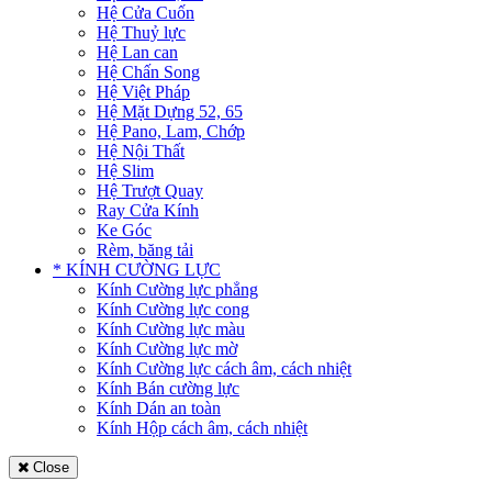
Hệ Cửa Cuốn
Hệ Thuỷ lực
Hệ Lan can
Hệ Chấn Song
Hệ Việt Pháp
Hệ Mặt Dựng 52, 65
Hệ Pano, Lam, Chớp
Hệ Nội Thất
Hệ Slim
Hệ Trượt Quay
Ray Cửa Kính
Ke Góc
Rèm, băng tải
* KÍNH CƯỜNG LỰC
Kính Cường lực phẳng
Kính Cường lực cong
Kính Cường lực màu
Kính Cường lực mờ
Kính Cường lực cách âm, cách nhiệt
Kính Bán cường lực
Kính Dán an toàn
Kính Hộp cách âm, cách nhiệt
Close