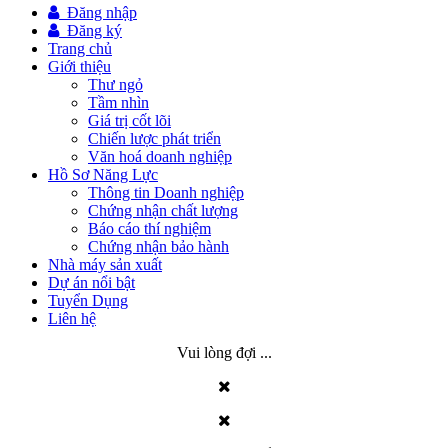
Đăng nhập
Đăng ký
Trang chủ
Giới thiệu
Thư ngỏ
Tầm nhìn
Giá trị cốt lõi
Chiến lược phát triển
Văn hoá doanh nghiệp
Hồ Sơ Năng Lực
Thông tin Doanh nghiệp
Chứng nhận chất lượng
Báo cáo thí nghiệm
Chứng nhận bảo hành
Nhà máy sản xuất
Dự án nổi bật
Tuyển Dụng
Liên hệ
Vui lòng đợi ...