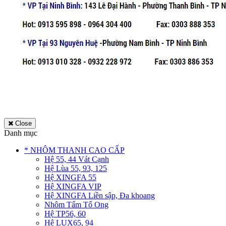
Close
Danh mục
* NHÔM THANH CAO CẤP
Hệ 55, 44 Vát Cạnh
Hệ Lùa 55, 93, 125
Hệ XINGFA 55
Hệ XINGFA VIP
Hệ XINGFA Liền sập, Đa khoang
Nhôm Tấm Tổ Ong
Hệ TP56, 60
Hệ LUX65, 94