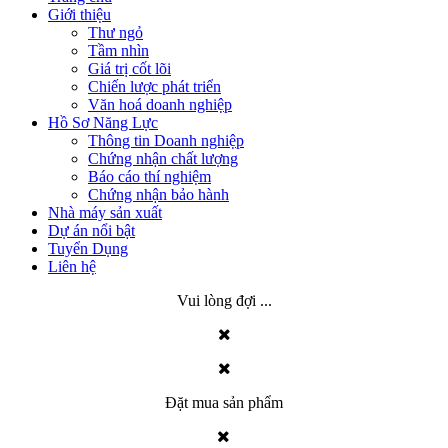
Giới thiệu
Thư ngỏ
Tầm nhìn
Giá trị cốt lõi
Chiến lược phát triển
Văn hoá doanh nghiệp
Hồ Sơ Năng Lực
Thông tin Doanh nghiệp
Chứng nhận chất lượng
Báo cáo thí nghiệm
Chứng nhận bảo hành
Nhà máy sản xuất
Dự án nổi bật
Tuyển Dụng
Liên hệ
Vui lòng đợi ...
Đặt mua sản phẩm