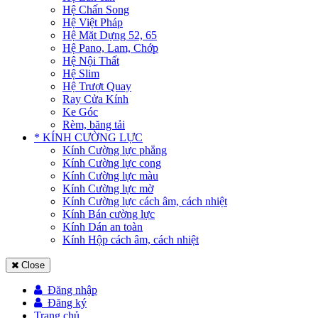
Hệ Chấn Song
Hệ Việt Pháp
Hệ Mặt Dựng 52, 65
Hệ Pano, Lam, Chớp
Hệ Nội Thất
Hệ Slim
Hệ Trượt Quay
Ray Cửa Kính
Ke Góc
Rèm, băng tải
* KÍNH CƯỜNG LỰC
Kính Cường lực phẳng
Kính Cường lực cong
Kính Cường lực màu
Kính Cường lực mờ
Kính Cường lực cách âm, cách nhiệt
Kính Bán cường lực
Kính Dán an toàn
Kính Hộp cách âm, cách nhiệt
Close
Đăng nhập
Đăng ký
Trang chủ