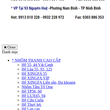
Close
Danh mục
* NHÔM THANH CAO CẤP
Hệ 55, 44 Vát Cạnh
Hệ Lùa 55, 93, 125
Hệ XINGFA 55
Hệ XINGFA VIP
Hệ XINGFA Liền sập, Đa khoang
Nhôm Tấm Tổ Ong
Hệ TP56, 60
Hệ LUX65, 94
Hệ Cửa Cuốn
Hệ Thuỷ lực
Hệ Lan can