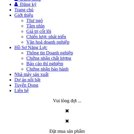
Đăng ký
Trang chủ
Giới thiệu
Thư ngỏ
Tầm nhìn
Giá trị cốt lõi
Chiến lược phát triển
Văn hoá doanh nghiệp
Hồ Sơ Năng Lực
Thông tin Doanh nghiệp
Chứng nhận chất lượng
Báo cáo thí nghiệm
Chứng nhận bảo hành
Nhà máy sản xuất
Dự án nổi bật
Tuyển Dụng
Liên hệ
Vui lòng đợi ...
Đặt mua sản phẩm