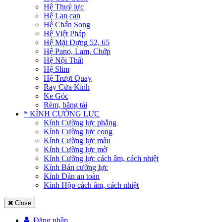
Hệ Thuỷ lực
Hệ Lan can
Hệ Chấn Song
Hệ Việt Pháp
Hệ Mặt Dựng 52, 65
Hệ Pano, Lam, Chớp
Hệ Nội Thất
Hệ Slim
Hệ Trượt Quay
Ray Cửa Kính
Ke Góc
Rèm, băng tải
* KÍNH CƯỜNG LỰC
Kính Cường lực phẳng
Kính Cường lực cong
Kính Cường lực màu
Kính Cường lực mờ
Kính Cường lực cách âm, cách nhiệt
Kính Bán cường lực
Kính Dán an toàn
Kính Hộp cách âm, cách nhiệt
Close
Đăng nhập