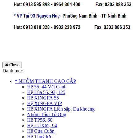
Close
Danh mục
* NHÔM THANH CAO CẤP
Hệ 55, 44 Vát Cạnh
Hệ Lùa 55, 93, 125
Hệ XINGFA 55
Hệ XINGFA VIP
Hệ XINGFA Liền sập, Đa khoang
Nhôm Tấm Tổ Ong
Hệ TP56, 60
Hệ LUX65, 94
Hệ Cửa Cuốn
Hệ Thuỷ lực