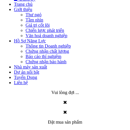
Trang chủ
Giới thiệu
Thư ngỏ
Tầm nhìn
Giá trị cốt lõi
Chiến lược phát triển
Văn hoá doanh nghiệp
Hồ Sơ Năng Lực
Thông tin Doanh nghiệp
Chứng nhận chất lượng
Báo cáo thí nghiệm
Chứng nhận bảo hành
Nhà máy sản xuất
Dự án nổi bật
Tuyển Dụng
Liên hệ
Vui lòng đợi ...
Đặt mua sản phẩm