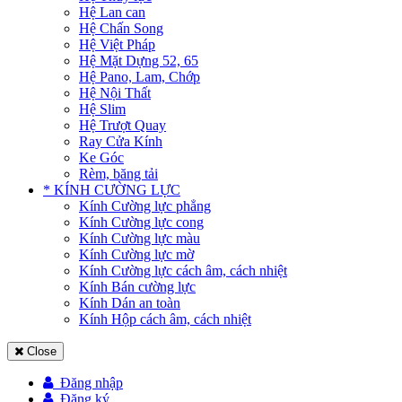
Hệ Lan can
Hệ Chấn Song
Hệ Việt Pháp
Hệ Mặt Dựng 52, 65
Hệ Pano, Lam, Chớp
Hệ Nội Thất
Hệ Slim
Hệ Trượt Quay
Ray Cửa Kính
Ke Góc
Rèm, băng tải
* KÍNH CƯỜNG LỰC
Kính Cường lực phẳng
Kính Cường lực cong
Kính Cường lực màu
Kính Cường lực mờ
Kính Cường lực cách âm, cách nhiệt
Kính Bán cường lực
Kính Dán an toàn
Kính Hộp cách âm, cách nhiệt
Close
Đăng nhập
Đăng ký