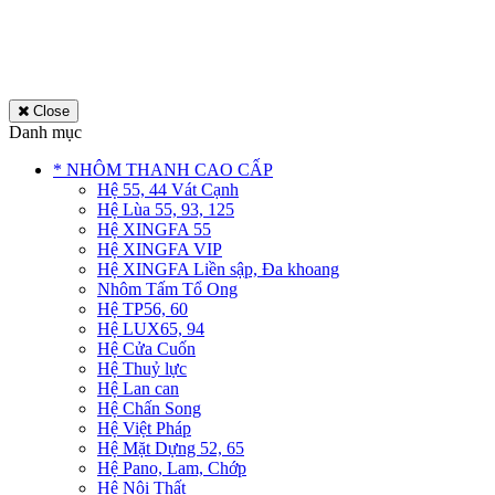
Close
Danh mục
* NHÔM THANH CAO CẤP
Hệ 55, 44 Vát Cạnh
Hệ Lùa 55, 93, 125
Hệ XINGFA 55
Hệ XINGFA VIP
Hệ XINGFA Liền sập, Đa khoang
Nhôm Tấm Tổ Ong
Hệ TP56, 60
Hệ LUX65, 94
Hệ Cửa Cuốn
Hệ Thuỷ lực
Hệ Lan can
Hệ Chấn Song
Hệ Việt Pháp
Hệ Mặt Dựng 52, 65
Hệ Pano, Lam, Chớp
Hệ Nội Thất