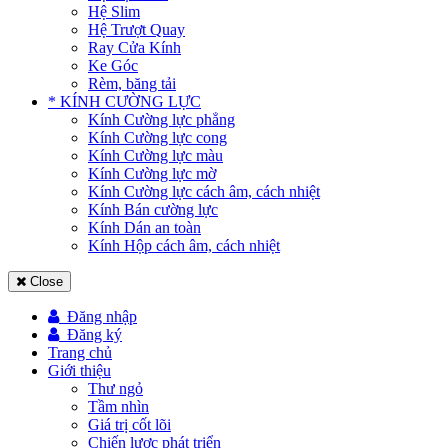
Hệ Slim
Hệ Trượt Quay
Ray Cửa Kính
Ke Góc
Rèm, băng tải
* KÍNH CƯỜNG LỰC
Kính Cường lực phẳng
Kính Cường lực cong
Kính Cường lực màu
Kính Cường lực mờ
Kính Cường lực cách âm, cách nhiệt
Kính Bán cường lực
Kính Dán an toàn
Kính Hộp cách âm, cách nhiệt
Close
Đăng nhập
Đăng ký
Trang chủ
Giới thiệu
Thư ngỏ
Tầm nhìn
Giá trị cốt lõi
Chiến lược phát triển