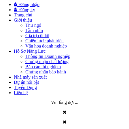
Đăng nhập
Đăng ký
Trang chủ
Giới thiệu
Thư ngỏ
Tầm nhìn
Giá trị cốt lõi
Chiến lược phát triển
Văn hoá doanh nghiệp
Hồ Sơ Năng Lực
Thông tin Doanh nghiệp
Chứng nhận chất lượng
Báo cáo thí nghiệm
Chứng nhận bảo hành
Nhà máy sản xuất
Dự án nổi bật
Tuyển Dụng
Liên hệ
Vui lòng đợi ...