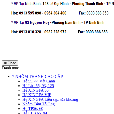
Close
Danh mục
* NHÔM THANH CAO CẤP
Hệ 55, 44 Vát Cạnh
Hệ Lùa 55, 93, 125
Hệ XINGFA 55
Hệ XINGFA VIP
Hệ XINGFA Liền sập, Đa khoang
Nhôm Tấm Tổ Ong
Hệ TP56, 60
Hệ LUX65, 94