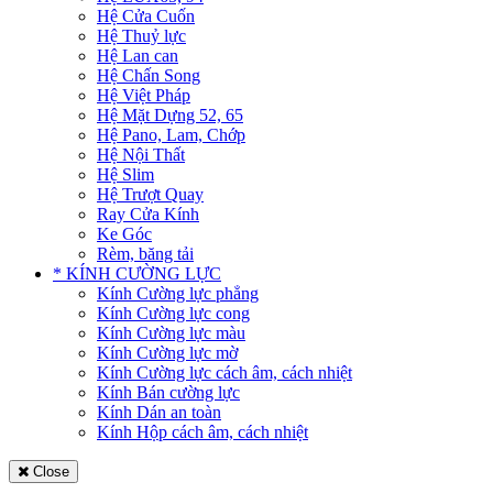
Hệ Cửa Cuốn
Hệ Thuỷ lực
Hệ Lan can
Hệ Chấn Song
Hệ Việt Pháp
Hệ Mặt Dựng 52, 65
Hệ Pano, Lam, Chớp
Hệ Nội Thất
Hệ Slim
Hệ Trượt Quay
Ray Cửa Kính
Ke Góc
Rèm, băng tải
* KÍNH CƯỜNG LỰC
Kính Cường lực phẳng
Kính Cường lực cong
Kính Cường lực màu
Kính Cường lực mờ
Kính Cường lực cách âm, cách nhiệt
Kính Bán cường lực
Kính Dán an toàn
Kính Hộp cách âm, cách nhiệt
Close