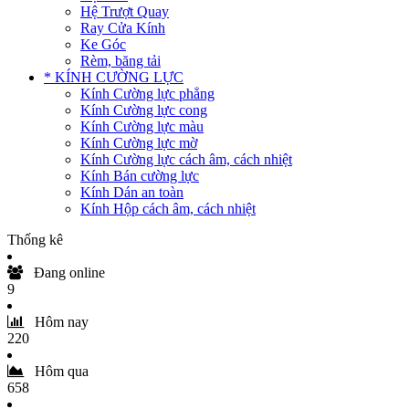
Hệ Trượt Quay
Ray Cửa Kính
Ke Góc
Rèm, băng tải
* KÍNH CƯỜNG LỰC
Kính Cường lực phẳng
Kính Cường lực cong
Kính Cường lực màu
Kính Cường lực mờ
Kính Cường lực cách âm, cách nhiệt
Kính Bán cường lực
Kính Dán an toàn
Kính Hộp cách âm, cách nhiệt
Thống kê
Đang online
9
Hôm nay
220
Hôm qua
658