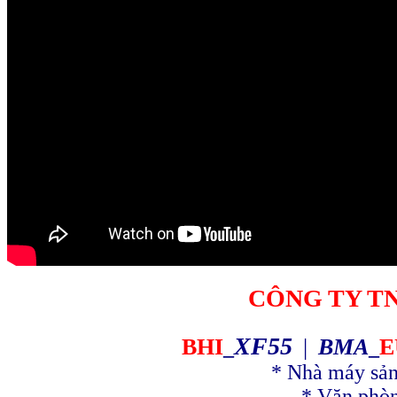
CÔNG TY T
XF55
BHI
|
BMA
E
_
_
* Nhà máy sản
* Văn phòn