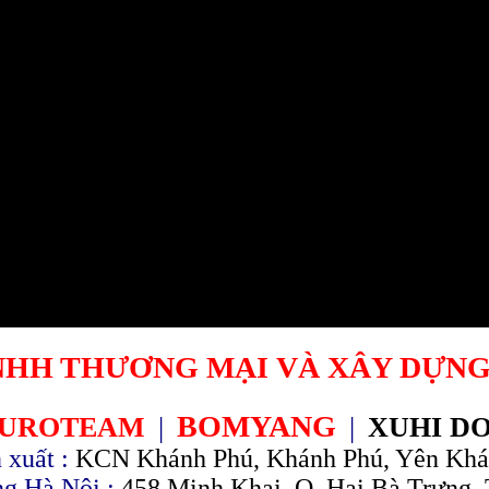
NHH THƯƠNG MẠI VÀ XÂY DỰNG
BOMYANG
UROTEAM
|
|
XUHI D
 xuất :
KCN Khánh Phú, Khánh Phú, Yên Khán
g Hà Nội :
458 Minh Khai, Q. Hai Bà Trưng, 