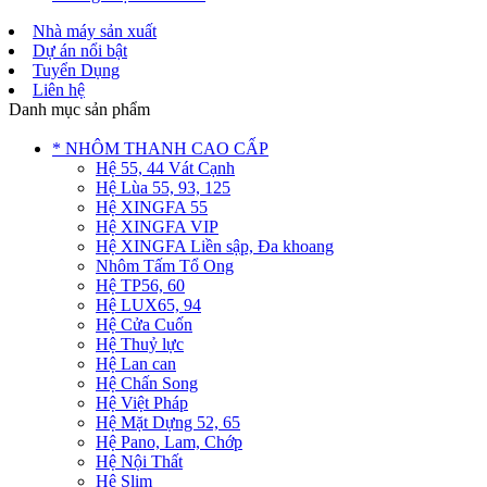
Nhà máy sản xuất
Dự án nổi bật
Tuyển Dụng
Liên hệ
Danh mục sản phẩm
* NHÔM THANH CAO CẤP
Hệ 55, 44 Vát Cạnh
Hệ Lùa 55, 93, 125
Hệ XINGFA 55
Hệ XINGFA VIP
Hệ XINGFA Liền sập, Đa khoang
Nhôm Tấm Tổ Ong
Hệ TP56, 60
Hệ LUX65, 94
Hệ Cửa Cuốn
Hệ Thuỷ lực
Hệ Lan can
Hệ Chấn Song
Hệ Việt Pháp
Hệ Mặt Dựng 52, 65
Hệ Pano, Lam, Chớp
Hệ Nội Thất
Hệ Slim