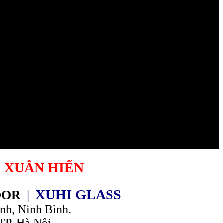
 XUÂN HIỂN
XUHI GLASS
OOR
|
h, Ninh Bình.
TP. Hà Nội.