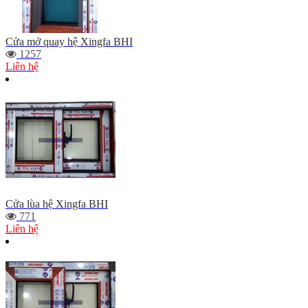
Cửa mở quay hệ Xingfa BHI
1257
Liên hệ
Cửa lùa hệ Xingfa BHI
771
Liên hệ