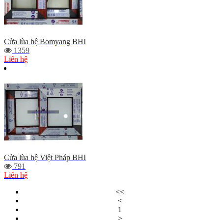
Cửa lùa hệ Bomyang BHI
1359
Liên hệ
Cửa lùa hệ Việt Pháp BHI
791
Liên hệ
<<
<
1
>