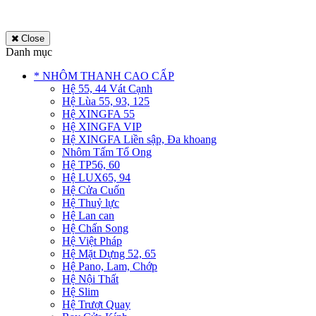
Close
Danh mục
* NHÔM THANH CAO CẤP
Hệ 55, 44 Vát Cạnh
Hệ Lùa 55, 93, 125
Hệ XINGFA 55
Hệ XINGFA VIP
Hệ XINGFA Liền sập, Đa khoang
Nhôm Tấm Tổ Ong
Hệ TP56, 60
Hệ LUX65, 94
Hệ Cửa Cuốn
Hệ Thuỷ lực
Hệ Lan can
Hệ Chấn Song
Hệ Việt Pháp
Hệ Mặt Dựng 52, 65
Hệ Pano, Lam, Chớp
Hệ Nội Thất
Hệ Slim
Hệ Trượt Quay