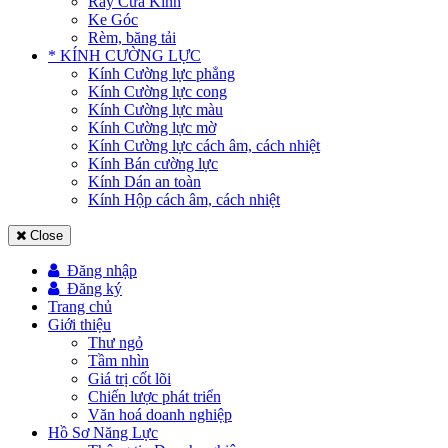
Ray Cửa Kính
Ke Góc
Rèm, băng tải
* KÍNH CƯỜNG LỰC
Kính Cường lực phẳng
Kính Cường lực cong
Kính Cường lực màu
Kính Cường lực mờ
Kính Cường lực cách âm, cách nhiệt
Kính Bán cường lực
Kính Dán an toàn
Kính Hộp cách âm, cách nhiệt
Close
Đăng nhập
Đăng ký
Trang chủ
Giới thiệu
Thư ngỏ
Tầm nhìn
Giá trị cốt lõi
Chiến lược phát triển
Văn hoá doanh nghiệp
Hồ Sơ Năng Lực