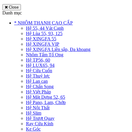
Close
Danh mục
* NHÔM THANH CAO CẤP
Hệ 55, 44 Vát Cạnh
Hệ Lùa 55, 93, 125
Hệ XINGFA 55
Hệ XINGFA VIP
Hệ XINGFA Liền sập, Đa khoang
Nhôm Tấm Tổ Ong
Hệ TP56, 60
Hệ LUX65, 94
Hệ Cửa Cuốn
Hệ Thuỷ lực
Hệ Lan can
Hệ Chấn Song
Hệ Việt Pháp
Hệ Mặt Dựng 52, 65
Hệ Pano, Lam, Chớp
Hệ Nội Thất
Hệ Slim
Hệ Trượt Quay
Ray Cửa Kính
Ke Góc