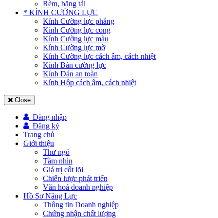
Rèm, băng tải
* KÍNH CƯỜNG LỰC
Kính Cường lực phẳng
Kính Cường lực cong
Kính Cường lực màu
Kính Cường lực mờ
Kính Cường lực cách âm, cách nhiệt
Kính Bán cường lực
Kính Dán an toàn
Kính Hộp cách âm, cách nhiệt
Close
Đăng nhập
Đăng ký
Trang chủ
Giới thiệu
Thư ngỏ
Tầm nhìn
Giá trị cốt lõi
Chiến lược phát triển
Văn hoá doanh nghiệp
Hồ Sơ Năng Lực
Thông tin Doanh nghiệp
Chứng nhận chất lượng