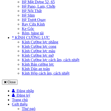
Hệ Mặt Dựng 52, 65
Hệ Pano, Lam, Chớp
Hệ Nội Thất
Hệ Slim
Hệ Trượt Quay
Ray Cửa Kính
Ke Góc
Rèm, băng tải
* KÍNH CƯỜNG LỰC
Kính Cường lực phẳng
Kính Cường lực cong
Kính Cường lực màu
Kính Cường lực mờ
Kính Cường lực cách âm, cách nhiệt
Kính Bán cường lực
Kính Dán an toàn
Kính Hộp cách âm, cách nhiệt
Close
Đăng nhập
Đăng ký
Trang chủ
Giới thiệu
Thư ngỏ