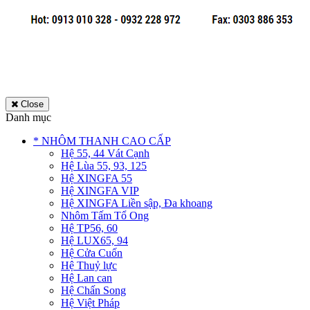
Close
Danh mục
* NHÔM THANH CAO CẤP
Hệ 55, 44 Vát Cạnh
Hệ Lùa 55, 93, 125
Hệ XINGFA 55
Hệ XINGFA VIP
Hệ XINGFA Liền sập, Đa khoang
Nhôm Tấm Tổ Ong
Hệ TP56, 60
Hệ LUX65, 94
Hệ Cửa Cuốn
Hệ Thuỷ lực
Hệ Lan can
Hệ Chấn Song
Hệ Việt Pháp