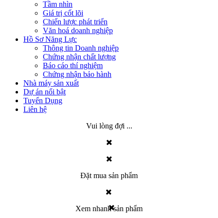
Tầm nhìn
Giá trị cốt lõi
Chiến lược phát triển
Văn hoá doanh nghiệp
Hồ Sơ Năng Lực
Thông tin Doanh nghiệp
Chứng nhận chất lượng
Báo cáo thí nghiệm
Chứng nhận bảo hành
Nhà máy sản xuất
Dự án nổi bật
Tuyển Dụng
Liên hệ
Vui lòng đợi ...
Đặt mua sản phẩm
Xem nhanh sản phẩm