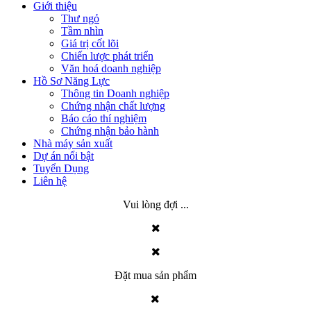
Giới thiệu
Thư ngỏ
Tầm nhìn
Giá trị cốt lõi
Chiến lược phát triển
Văn hoá doanh nghiệp
Hồ Sơ Năng Lực
Thông tin Doanh nghiệp
Chứng nhận chất lượng
Báo cáo thí nghiệm
Chứng nhận bảo hành
Nhà máy sản xuất
Dự án nổi bật
Tuyển Dụng
Liên hệ
Vui lòng đợi ...
Đặt mua sản phẩm