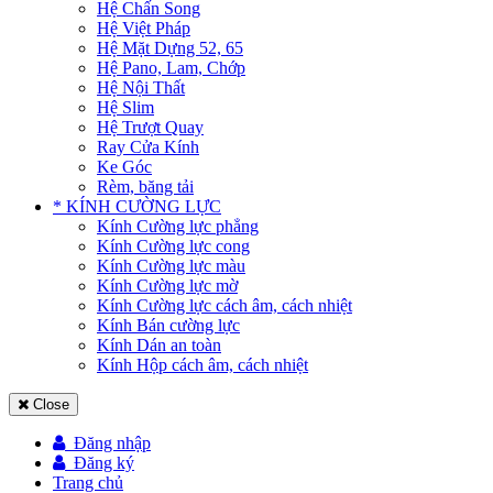
Hệ Chấn Song
Hệ Việt Pháp
Hệ Mặt Dựng 52, 65
Hệ Pano, Lam, Chớp
Hệ Nội Thất
Hệ Slim
Hệ Trượt Quay
Ray Cửa Kính
Ke Góc
Rèm, băng tải
* KÍNH CƯỜNG LỰC
Kính Cường lực phẳng
Kính Cường lực cong
Kính Cường lực màu
Kính Cường lực mờ
Kính Cường lực cách âm, cách nhiệt
Kính Bán cường lực
Kính Dán an toàn
Kính Hộp cách âm, cách nhiệt
Close
Đăng nhập
Đăng ký
Trang chủ