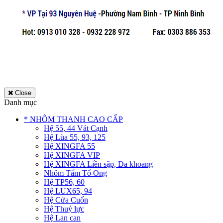
Close
Danh mục
* NHÔM THANH CAO CẤP
Hệ 55, 44 Vát Cạnh
Hệ Lùa 55, 93, 125
Hệ XINGFA 55
Hệ XINGFA VIP
Hệ XINGFA Liền sập, Đa khoang
Nhôm Tấm Tổ Ong
Hệ TP56, 60
Hệ LUX65, 94
Hệ Cửa Cuốn
Hệ Thuỷ lực
Hệ Lan can