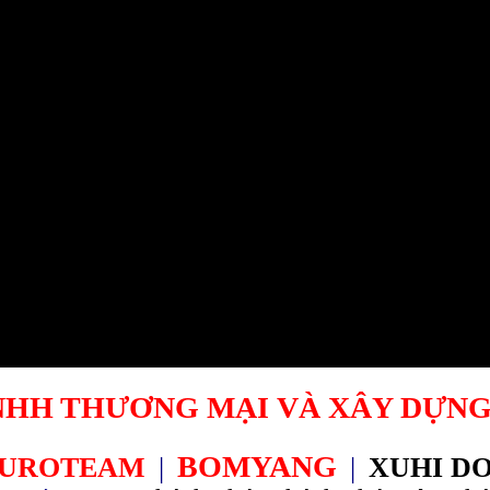
NHH THƯƠNG MẠI VÀ XÂY DỰNG
BOMYANG
UROTEAM
|
|
XUHI D