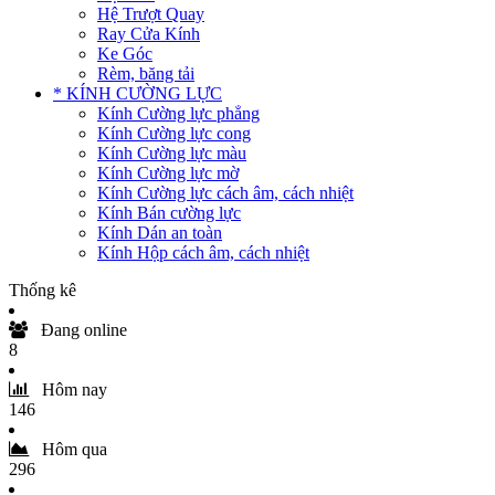
Hệ Trượt Quay
Ray Cửa Kính
Ke Góc
Rèm, băng tải
* KÍNH CƯỜNG LỰC
Kính Cường lực phẳng
Kính Cường lực cong
Kính Cường lực màu
Kính Cường lực mờ
Kính Cường lực cách âm, cách nhiệt
Kính Bán cường lực
Kính Dán an toàn
Kính Hộp cách âm, cách nhiệt
Thống kê
Đang online
8
Hôm nay
146
Hôm qua
296