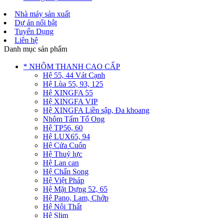
Nhà máy sản xuất
Dự án nổi bật
Tuyển Dụng
Liên hệ
Danh mục sản phẩm
* NHÔM THANH CAO CẤP
Hệ 55, 44 Vát Cạnh
Hệ Lùa 55, 93, 125
Hệ XINGFA 55
Hệ XINGFA VIP
Hệ XINGFA Liền sập, Đa khoang
Nhôm Tấm Tổ Ong
Hệ TP56, 60
Hệ LUX65, 94
Hệ Cửa Cuốn
Hệ Thuỷ lực
Hệ Lan can
Hệ Chấn Song
Hệ Việt Pháp
Hệ Mặt Dựng 52, 65
Hệ Pano, Lam, Chớp
Hệ Nội Thất
Hệ Slim