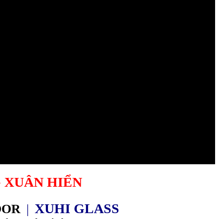
 XUÂN HIỂN
XUHI GLASS
OOR
|