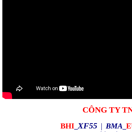
CÔNG TY T
XF55
BHI
|
BMA
E
_
_