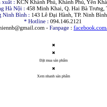
 xuất :
KCN Khánh Phú, Khánh Phú, Yên Khán
g Hà Nội :
458 Minh Khai, Q. Hai Bà Trưng, 
 Ninh Bình :
143 Lê Đại Hành, TP. Ninh Bình
* Hotline :
094.146.2121
hiennb@gmail.com
-
Fanpage
:
facebook.com
Đặt mua sản phẩm
Xem nhanh sản phẩm