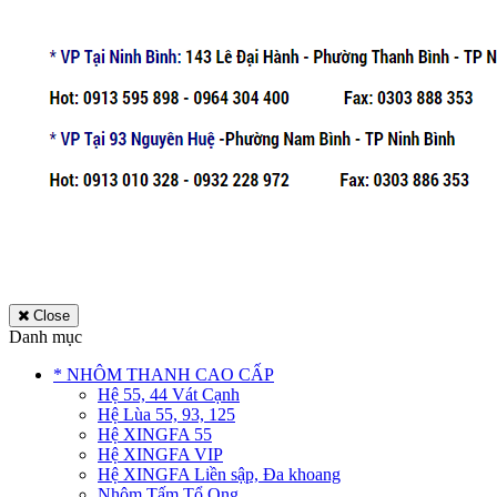
Close
Danh mục
* NHÔM THANH CAO CẤP
Hệ 55, 44 Vát Cạnh
Hệ Lùa 55, 93, 125
Hệ XINGFA 55
Hệ XINGFA VIP
Hệ XINGFA Liền sập, Đa khoang
Nhôm Tấm Tổ Ong