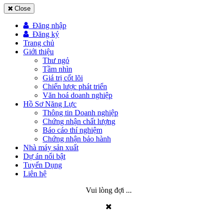
Close
Đăng nhập
Đăng ký
Trang chủ
Giới thiệu
Thư ngỏ
Tầm nhìn
Giá trị cốt lõi
Chiến lược phát triển
Văn hoá doanh nghiệp
Hồ Sơ Năng Lực
Thông tin Doanh nghiệp
Chứng nhận chất lượng
Báo cáo thí nghiệm
Chứng nhận bảo hành
Nhà máy sản xuất
Dự án nổi bật
Tuyển Dụng
Liên hệ
Vui lòng đợi ...