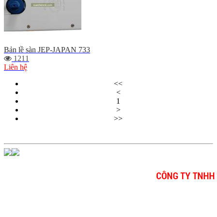
Bản lề sàn JEP-JAPAN 733
1211
Liên hệ
<<
<
1
>
>>