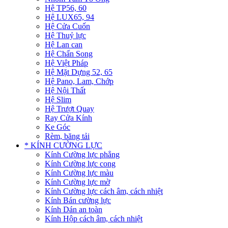
Hệ TP56, 60
Hệ LUX65, 94
Hệ Cửa Cuốn
Hệ Thuỷ lực
Hệ Lan can
Hệ Chấn Song
Hệ Việt Pháp
Hệ Mặt Dựng 52, 65
Hệ Pano, Lam, Chớp
Hệ Nội Thất
Hệ Slim
Hệ Trượt Quay
Ray Cửa Kính
Ke Góc
Rèm, băng tải
* KÍNH CƯỜNG LỰC
Kính Cường lực phẳng
Kính Cường lực cong
Kính Cường lực màu
Kính Cường lực mờ
Kính Cường lực cách âm, cách nhiệt
Kính Bán cường lực
Kính Dán an toàn
Kính Hộp cách âm, cách nhiệt