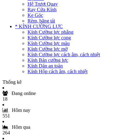
Hệ Trượt Quay
Ray Cửa Kính
Ke Góc
Rèm, băng tải
* KÍNH CƯỜNG LỰC
Kính Cường lực phẳng
Kính Cường lực cong
Kính Cường lực màu
Kính Cường lực mờ
Kính Cường lực cách âm, cách nhiệt
Kính Bán cường lực
Kính Dán an toàn
Kính Hộp cách âm, cách nhiệt
Thống kê
Đang online
18
Hôm nay
551
Hôm qua
264