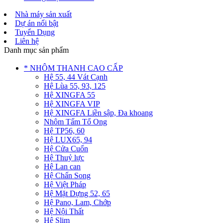
Nhà máy sản xuất
Dự án nổi bật
Tuyển Dụng
Liên hệ
Danh mục sản phẩm
* NHÔM THANH CAO CẤP
Hệ 55, 44 Vát Cạnh
Hệ Lùa 55, 93, 125
Hệ XINGFA 55
Hệ XINGFA VIP
Hệ XINGFA Liền sập, Đa khoang
Nhôm Tấm Tổ Ong
Hệ TP56, 60
Hệ LUX65, 94
Hệ Cửa Cuốn
Hệ Thuỷ lực
Hệ Lan can
Hệ Chấn Song
Hệ Việt Pháp
Hệ Mặt Dựng 52, 65
Hệ Pano, Lam, Chớp
Hệ Nội Thất
Hệ Slim