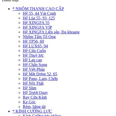
* NHÔM THANH CAO CẤP
Hệ 55, 44 Vát Cạnh
Hệ Lùa 55, 93, 125
Hệ XINGFA 55
Hệ XINGFA VIP
Hệ XINGFA Liền sập, Đa khoang
Nhôm Tấm Tổ Ong
Hệ TP56, 60
Hệ LUX65, 94
Hệ Cửa Cuốn
Hệ Thuỷ lực
Hệ Lan can
Hệ Chấn Song
Hệ Việt Pháp
Hệ Mặt Dựng 52, 65
Hệ Pano, Lam, Chớp
Hệ Nội Thất
Hệ Slim
Hệ Trượt Quay
Ray Cửa Kính
Ke Góc
Rèm, băng tải
* KÍNH CƯỜNG LỰC
Kính Cường lực phẳng