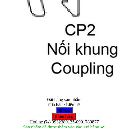
Đặt hàng sản phẩm
Giá bán : Liên hệ
Mua
Giỏ hàng
Hotline (
) 0932380135-0901789877
Sản phẩm đã được thêm vào vào giỏ hàng