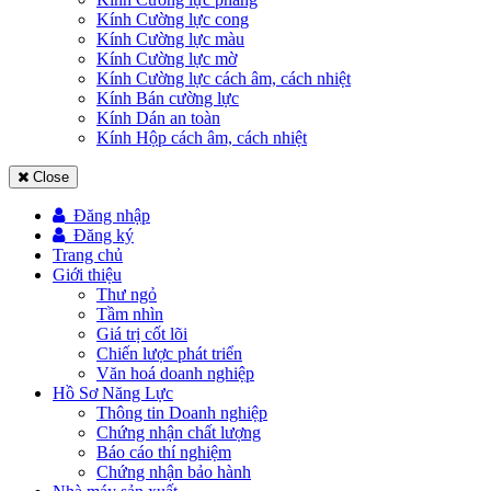
Kính Cường lực cong
Kính Cường lực màu
Kính Cường lực mờ
Kính Cường lực cách âm, cách nhiệt
Kính Bán cường lực
Kính Dán an toàn
Kính Hộp cách âm, cách nhiệt
Close
Đăng nhập
Đăng ký
Trang chủ
Giới thiệu
Thư ngỏ
Tầm nhìn
Giá trị cốt lõi
Chiến lược phát triển
Văn hoá doanh nghiệp
Hồ Sơ Năng Lực
Thông tin Doanh nghiệp
Chứng nhận chất lượng
Báo cáo thí nghiệm
Chứng nhận bảo hành