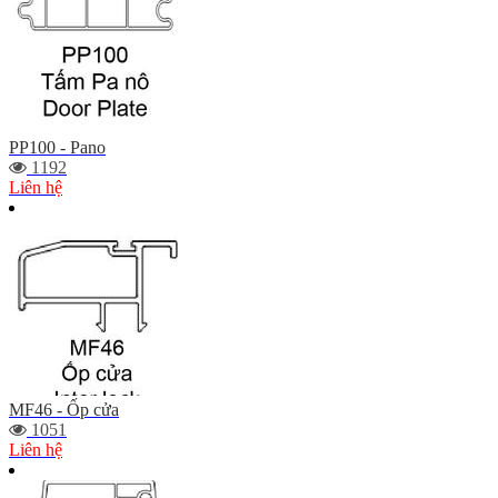
PP100 - Pano
1192
Liên hệ
MF46 - Ốp cửa
1051
Liên hệ