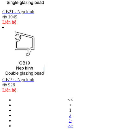
GB21 - Nẹp kính
1049
Liên hệ
GB19 - Nẹp kính
926
Liên hệ
<<
<
1
2
>
>>