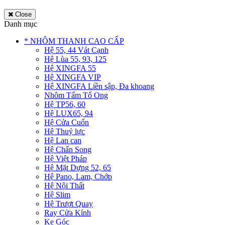
Close
Danh mục
* NHÔM THANH CAO CẤP
Hệ 55, 44 Vát Cạnh
Hệ Lùa 55, 93, 125
Hệ XINGFA 55
Hệ XINGFA VIP
Hệ XINGFA Liền sập, Đa khoang
Nhôm Tấm Tổ Ong
Hệ TP56, 60
Hệ LUX65, 94
Hệ Cửa Cuốn
Hệ Thuỷ lực
Hệ Lan can
Hệ Chấn Song
Hệ Việt Pháp
Hệ Mặt Dựng 52, 65
Hệ Pano, Lam, Chớp
Hệ Nội Thất
Hệ Slim
Hệ Trượt Quay
Ray Cửa Kính
Ke Góc