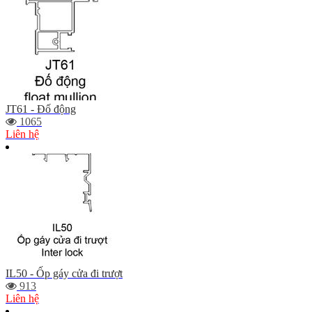
JT61 - Đố động
1065
Liên hệ
IL50 - Ốp gáy cửa đi trượt
913
Liên hệ