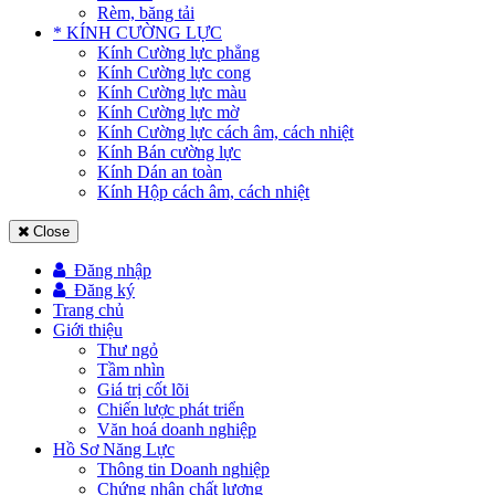
Rèm, băng tải
* KÍNH CƯỜNG LỰC
Kính Cường lực phẳng
Kính Cường lực cong
Kính Cường lực màu
Kính Cường lực mờ
Kính Cường lực cách âm, cách nhiệt
Kính Bán cường lực
Kính Dán an toàn
Kính Hộp cách âm, cách nhiệt
Close
Đăng nhập
Đăng ký
Trang chủ
Giới thiệu
Thư ngỏ
Tầm nhìn
Giá trị cốt lõi
Chiến lược phát triển
Văn hoá doanh nghiệp
Hồ Sơ Năng Lực
Thông tin Doanh nghiệp
Chứng nhận chất lượng