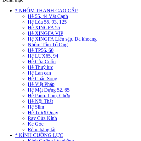
* NHÔM THANH CAO CẤP
Hệ 55, 44 Vát Cạnh
Hệ Lùa 55, 93, 125
Hệ XINGFA 55
Hệ XINGFA VIP
Hệ XINGFA Liền sập, Đa khoang
Nhôm Tấm Tổ Ong
Hệ TP56, 60
Hệ LUX65, 94
Hệ Cửa Cuốn
Hệ Thuỷ lực
Hệ Lan can
Hệ Chấn Song
Hệ Việt Pháp
Hệ Mặt Dựng 52, 65
Hệ Pano, Lam, Chớp
Hệ Nội Thất
Hệ Slim
Hệ Trượt Quay
Ray Cửa Kính
Ke Góc
Rèm, băng tải
* KÍNH CƯỜNG LỰC
Kính Cường lực phẳng