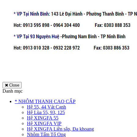
Close
Danh mục
* NHÔM THANH CAO CẤP
Hệ 55, 44 Vát Cạnh
Hệ Lùa 55, 93, 125
Hệ XINGFA 55
Hệ XINGFA VIP
Hệ XINGFA Liền sập, Đa khoang
Nhôm Tấm Tổ Ong