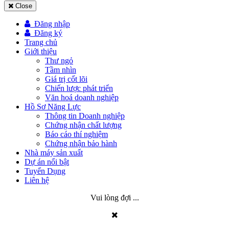
Close
Đăng nhập
Đăng ký
Trang chủ
Giới thiệu
Thư ngỏ
Tầm nhìn
Giá trị cốt lõi
Chiến lược phát triển
Văn hoá doanh nghiệp
Hồ Sơ Năng Lực
Thông tin Doanh nghiệp
Chứng nhận chất lượng
Báo cáo thí nghiệm
Chứng nhận bảo hành
Nhà máy sản xuất
Dự án nổi bật
Tuyển Dụng
Liên hệ
Vui lòng đợi ...