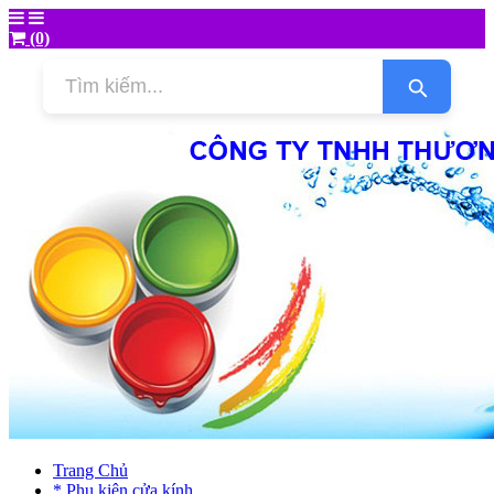
(0)
Trang Chủ
* Phụ kiện cửa kính