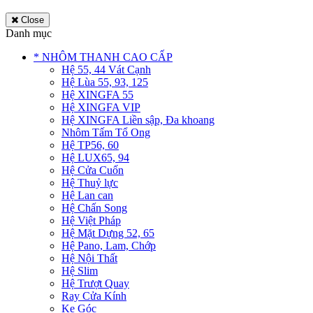
Close
Danh mục
* NHÔM THANH CAO CẤP
Hệ 55, 44 Vát Cạnh
Hệ Lùa 55, 93, 125
Hệ XINGFA 55
Hệ XINGFA VIP
Hệ XINGFA Liền sập, Đa khoang
Nhôm Tấm Tổ Ong
Hệ TP56, 60
Hệ LUX65, 94
Hệ Cửa Cuốn
Hệ Thuỷ lực
Hệ Lan can
Hệ Chấn Song
Hệ Việt Pháp
Hệ Mặt Dựng 52, 65
Hệ Pano, Lam, Chớp
Hệ Nội Thất
Hệ Slim
Hệ Trượt Quay
Ray Cửa Kính
Ke Góc