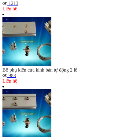
1213
Liên hệ
Bộ phụ kiện cửa kính bán tự động 2 lỗ
983
Liên hệ