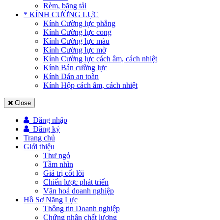
Rèm, băng tải
* KÍNH CƯỜNG LỰC
Kính Cường lực phẳng
Kính Cường lực cong
Kính Cường lực màu
Kính Cường lực mờ
Kính Cường lực cách âm, cách nhiệt
Kính Bán cường lực
Kính Dán an toàn
Kính Hộp cách âm, cách nhiệt
Close
Đăng nhập
Đăng ký
Trang chủ
Giới thiệu
Thư ngỏ
Tầm nhìn
Giá trị cốt lõi
Chiến lược phát triển
Văn hoá doanh nghiệp
Hồ Sơ Năng Lực
Thông tin Doanh nghiệp
Chứng nhận chất lượng