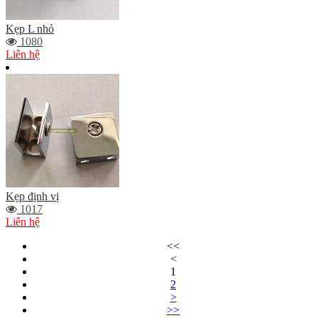
Kẹp L nhỏ
1080
Liên hệ
Kẹp định vị
1017
Liên hệ
<<
<
1
2
>
>>