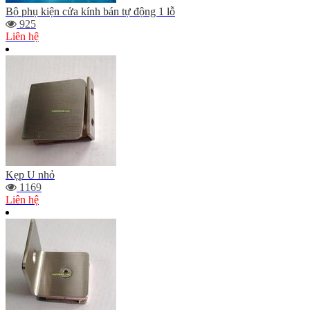
Bộ phụ kiện cửa kính bán tự động 1 lỗ
925
Liên hệ
Kẹp U nhỏ
1169
Liên hệ