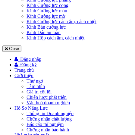
Kính Cường lực cong
Kính Cường lực màu
Kính Cường lực mờ
Kính Cường lực cách âm, cách nhiệt
Kính Bán cường lực
Kính Dán an toàn
Kính Hộp cách âm, cách nhiệt
Close
Đăng nhập
Đăng ký
Trang chủ
Giới thiệu
Thư ngỏ
Tầm nhìn
Giá trị cốt lõi
Chiến lược phát triển
Văn hoá doanh nghiệp
Hồ Sơ Năng Lực
Thông tin Doanh nghiệp
Chứng nhận chất lượng
Báo cáo thí nghiệm
Chứng nhận bảo hành