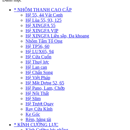
* NHÔM THANH CAO CẤP
Hệ 55, 44 Vát Cạnh
Hệ Lùa 55, 93, 125
Hệ XINGFA 55
Hệ XINGFA VIP
Hệ XINGFA Liền sập, Đa khoang
Nhôm Tấm Tổ Ong
Hệ TP56, 60
Hệ LUX65, 94
Hệ Cửa Cuốn
Hệ Thuỷ lực
Hệ Lan can
Hệ Chấn Song
Hệ Việt Pháp
Hệ Mặt Dựng 52, 65
Hệ Pano, Lam, Chớp
Hệ Nội Thất
Hệ Slim
Hệ Trượt Quay
Ray Cửa Kính
Ke Góc
Rèm, băng tải
* KÍNH CƯỜNG LỰC
Kính Cường lực phẳng