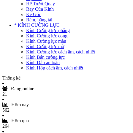
Hệ Trượt Quay
Ray Cửa Kính
Ke Góc
Rèm, băng tải
* KÍNH CƯỜNG LỰC
Kính Cường lực phẳng
Kính Cường lực cong
Kính Cường lực màu
Kính Cường lực mờ
Kính Cường lực cách âm, cách nhiệt
Kính Bán cường lực
Kính Dán an toàn
Kính Hộp cách âm, cách nhiệt
Thống kê
Đang online
21
Hôm nay
562
Hôm qua
264