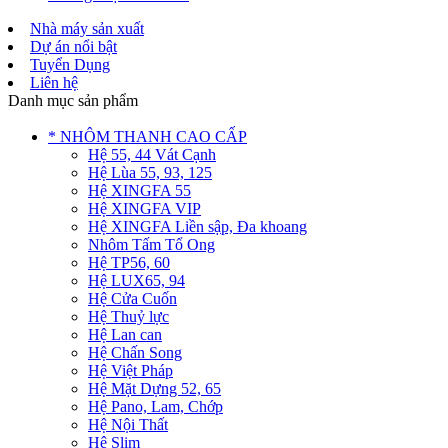
Nhà máy sản xuất
Dự án nổi bật
Tuyển Dụng
Liên hệ
Danh mục sản phẩm
* NHÔM THANH CAO CẤP
Hệ 55, 44 Vát Cạnh
Hệ Lùa 55, 93, 125
Hệ XINGFA 55
Hệ XINGFA VIP
Hệ XINGFA Liền sập, Đa khoang
Nhôm Tấm Tổ Ong
Hệ TP56, 60
Hệ LUX65, 94
Hệ Cửa Cuốn
Hệ Thuỷ lực
Hệ Lan can
Hệ Chấn Song
Hệ Việt Pháp
Hệ Mặt Dựng 52, 65
Hệ Pano, Lam, Chớp
Hệ Nội Thất
Hệ Slim