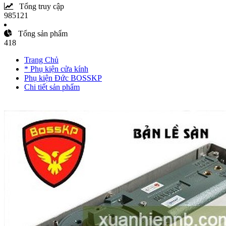
Tổng truy cập
985121
Tổng sản phẩm
418
Trang Chủ
* Phụ kiện cửa kính
Phụ kiện Đức BOSSKP
Chi tiết sản phẩm