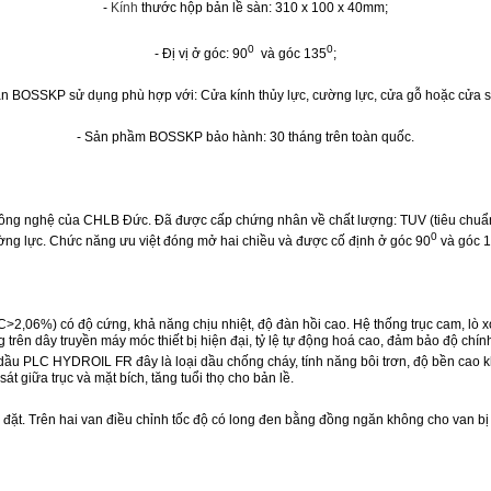
-
Kính
thước hộp bản lề sàn: 310 x 100 x 40mm;
0
0
- Đị vị ở góc: 90
và góc 135
;
àn BOSSKP sử dụng phù hợp với: Cửa kính thủy lực, cường lực, cửa gỗ hoặc cửa sắ
- Sản phầm BOSSKP bảo hành: 30 tháng trên toàn quốc.
công nghệ của CHLB Đức. Đã được cấp chứng nhân về chất lượng: TUV (tiêu chuẩ
0
ờng lực. Chức năng ưu việt đóng mở hai chiều và được cố định ở góc 90
và góc 
06%) có độ cứng, khả năng chịu nhiệt, độ đàn hồi cao. Hệ thống trục cam, lò xo 
trên dây truyền máy móc thiết bị hiện đại, tỷ lệ tự động hoá cao, đảm bảo độ chí
dầu PLC HYDROIL FR đây là loại dầu chống cháy, tính năng bôi trơn, độ bền cao k
t giữa trục và mặt bích, tăng tuổi thọ cho bản lề.
p đặt. Trên hai van điều chỉnh tốc độ có long đen bằng đồng ngăn không cho van bị 