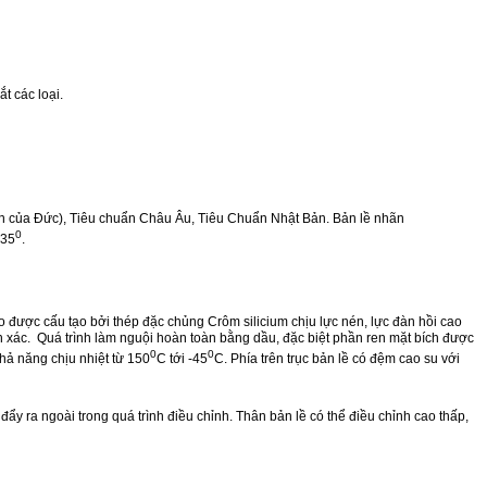
t các loại.
n của Đức), Tiêu chuẩn Châu Âu, Tiêu Chuẩn Nhật Bản. Bản lề nhãn
0
135
.
được cấu tạo bởi thép đặc chủng Crôm silicium chịu lực nén, lực đàn hồi cao
nh xác. Quá trình làm nguội hoàn toàn bằng dầu, đặc biệt phần ren mặt bích được
0
0
hả năng chịu nhiệt từ 150
C tới -45
C. Phía trên trục bản lề có đệm cao su với
đẩy ra ngoài trong quá trình điều chỉnh. Thân bản lề có thể điều chỉnh cao thấp,