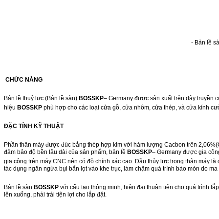
- Bản lề s
CHỨC NĂNG
Bản lề thuỷ lực (Bản lề sàn)
BOSSKP
– Germany được sản xuất trên dây truyền 
hiệu
BOSSKP
phù hợp cho các loại cửa gỗ, cửa nhôm, cửa thép, và cửa kính cư
ĐẶC TÍNH KỸ THUẬT
Phần thân máy được đúc bằng thép hợp kim với hàm lượng Cacbon trên 2,06%(C>2,
đảm bảo độ bền lâu dài của sản phẩm, bản lề
BOSSKP
– Germany được gia công 
gia công trên máy CNC nên có độ chính xác cao. Dầu thủy lực trong thân máy là 
tác dụng ngăn ngừa bụi bẩn lọt vào khe trục, làm chậm quá trình bào mòn do ma sá
Bản lề sàn
BOSSKP
với cấu tạo thông minh, hiện đại thuận tiện cho quá trình lắ
lên xuống, phải trái tiện lợi cho lắp đặt.