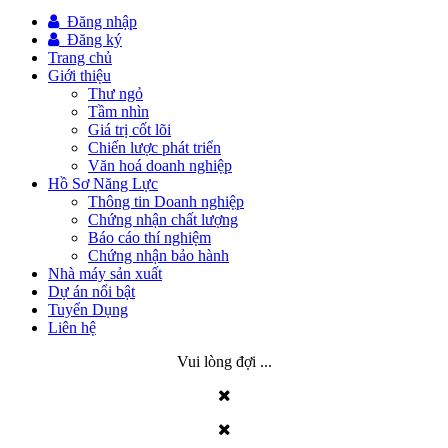
Đăng nhập
Đăng ký
Trang chủ
Giới thiệu
Thư ngỏ
Tầm nhìn
Giá trị cốt lõi
Chiến lược phát triển
Văn hoá doanh nghiệp
Hồ Sơ Năng Lực
Thông tin Doanh nghiệp
Chứng nhận chất lượng
Báo cáo thí nghiệm
Chứng nhận bảo hành
Nhà máy sản xuất
Dự án nổi bật
Tuyển Dụng
Liên hệ
Vui lòng đợi ...