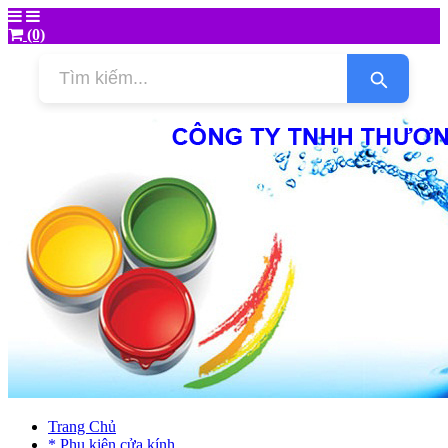
(0)
Trang Chủ
* Phụ kiện cửa kính