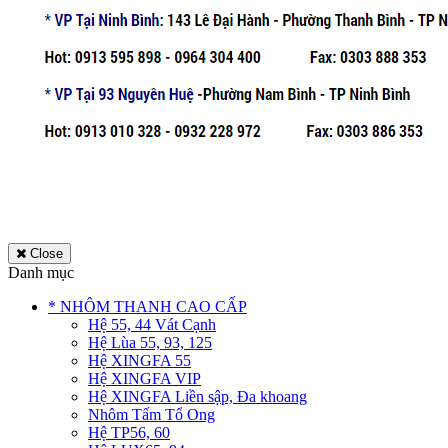
Close
Danh mục
* NHÔM THANH CAO CẤP
Hệ 55, 44 Vát Cạnh
Hệ Lùa 55, 93, 125
Hệ XINGFA 55
Hệ XINGFA VIP
Hệ XINGFA Liền sập, Đa khoang
Nhôm Tấm Tổ Ong
Hệ TP56, 60