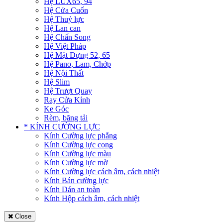
Hệ LUX65, 94
Hệ Cửa Cuốn
Hệ Thuỷ lực
Hệ Lan can
Hệ Chấn Song
Hệ Việt Pháp
Hệ Mặt Dựng 52, 65
Hệ Pano, Lam, Chớp
Hệ Nội Thất
Hệ Slim
Hệ Trượt Quay
Ray Cửa Kính
Ke Góc
Rèm, băng tải
* KÍNH CƯỜNG LỰC
Kính Cường lực phẳng
Kính Cường lực cong
Kính Cường lực màu
Kính Cường lực mờ
Kính Cường lực cách âm, cách nhiệt
Kính Bán cường lực
Kính Dán an toàn
Kính Hộp cách âm, cách nhiệt
Close