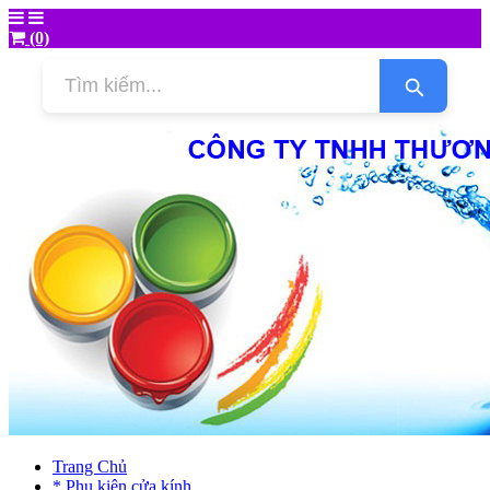
(0)
Trang Chủ
* Phụ kiện cửa kính