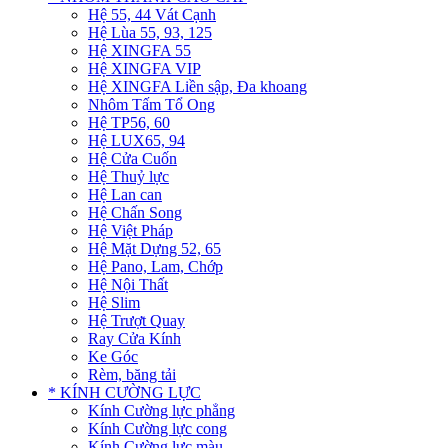
Hệ 55, 44 Vát Cạnh
Hệ Lùa 55, 93, 125
Hệ XINGFA 55
Hệ XINGFA VIP
Hệ XINGFA Liền sập, Đa khoang
Nhôm Tấm Tổ Ong
Hệ TP56, 60
Hệ LUX65, 94
Hệ Cửa Cuốn
Hệ Thuỷ lực
Hệ Lan can
Hệ Chấn Song
Hệ Việt Pháp
Hệ Mặt Dựng 52, 65
Hệ Pano, Lam, Chớp
Hệ Nội Thất
Hệ Slim
Hệ Trượt Quay
Ray Cửa Kính
Ke Góc
Rèm, băng tải
* KÍNH CƯỜNG LỰC
Kính Cường lực phẳng
Kính Cường lực cong
Kính Cường lực màu