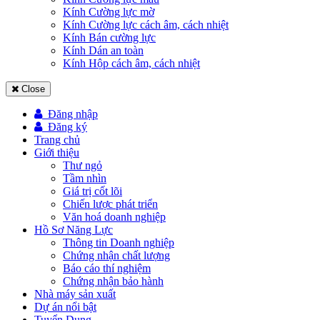
Kính Cường lực mờ
Kính Cường lực cách âm, cách nhiệt
Kính Bán cường lực
Kính Dán an toàn
Kính Hộp cách âm, cách nhiệt
Close
Đăng nhập
Đăng ký
Trang chủ
Giới thiệu
Thư ngỏ
Tầm nhìn
Giá trị cốt lõi
Chiến lược phát triển
Văn hoá doanh nghiệp
Hồ Sơ Năng Lực
Thông tin Doanh nghiệp
Chứng nhận chất lượng
Báo cáo thí nghiệm
Chứng nhận bảo hành
Nhà máy sản xuất
Dự án nổi bật
Tuyển Dụng