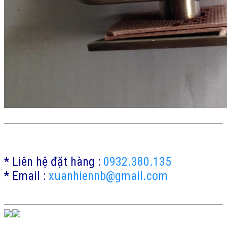
* Liên hệ đặt hàng :
0932.380.135
* Email :
xuanhiennb@gmail.com