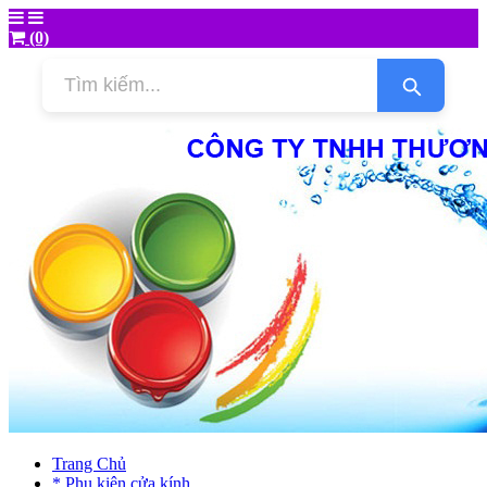
(0)
Trang Chủ
* Phụ kiện cửa kính