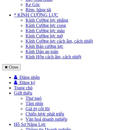
Ke Góc
Rèm, băng tải
* KÍNH CƯỜNG LỰC
Kính Cường lực phẳng
Kính Cường lực cong
Kính Cường lực màu
Kính Cường lực mờ
Kính Cường lực cách âm, cách nhiệt
Kính Bán cường lực
Kính Dán an toàn
Kính Hộp cách âm, cách nhiệt
Close
Đăng nhập
Đăng ký
Trang chủ
Giới thiệu
Thư ngỏ
Tầm nhìn
Giá trị cốt lõi
Chiến lược phát triển
Văn hoá doanh nghiệp
Hồ Sơ Năng Lực
Thông tin Doanh nghiệp