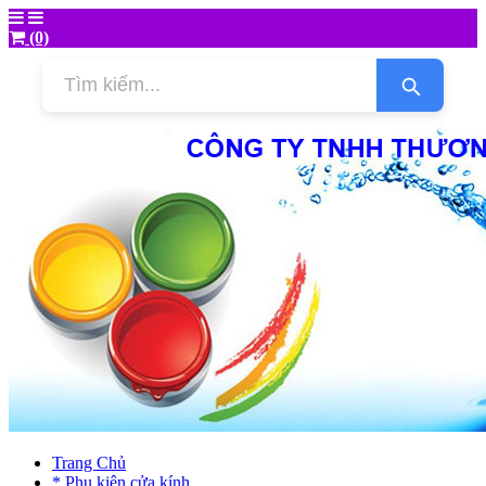
(0)
Trang Chủ
* Phụ kiện cửa kính