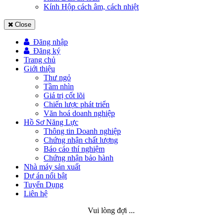
Kính Hộp cách âm, cách nhiệt
Close
Đăng nhập
Đăng ký
Trang chủ
Giới thiệu
Thư ngỏ
Tầm nhìn
Giá trị cốt lõi
Chiến lược phát triển
Văn hoá doanh nghiệp
Hồ Sơ Năng Lực
Thông tin Doanh nghiệp
Chứng nhận chất lượng
Báo cáo thí nghiệm
Chứng nhận bảo hành
Nhà máy sản xuất
Dự án nổi bật
Tuyển Dụng
Liên hệ
Vui lòng đợi ...