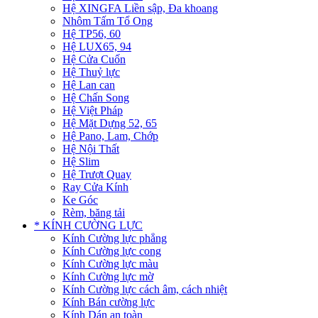
Hệ XINGFA Liền sập, Đa khoang
Nhôm Tấm Tổ Ong
Hệ TP56, 60
Hệ LUX65, 94
Hệ Cửa Cuốn
Hệ Thuỷ lực
Hệ Lan can
Hệ Chấn Song
Hệ Việt Pháp
Hệ Mặt Dựng 52, 65
Hệ Pano, Lam, Chớp
Hệ Nội Thất
Hệ Slim
Hệ Trượt Quay
Ray Cửa Kính
Ke Góc
Rèm, băng tải
* KÍNH CƯỜNG LỰC
Kính Cường lực phẳng
Kính Cường lực cong
Kính Cường lực màu
Kính Cường lực mờ
Kính Cường lực cách âm, cách nhiệt
Kính Bán cường lực
Kính Dán an toàn