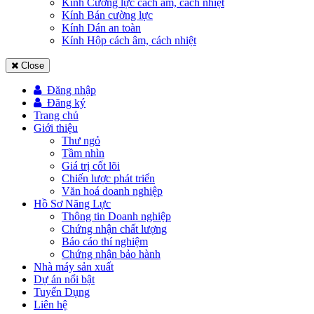
Kính Cường lực cách âm, cách nhiệt
Kính Bán cường lực
Kính Dán an toàn
Kính Hộp cách âm, cách nhiệt
Close
Đăng nhập
Đăng ký
Trang chủ
Giới thiệu
Thư ngỏ
Tầm nhìn
Giá trị cốt lõi
Chiến lược phát triển
Văn hoá doanh nghiệp
Hồ Sơ Năng Lực
Thông tin Doanh nghiệp
Chứng nhận chất lượng
Báo cáo thí nghiệm
Chứng nhận bảo hành
Nhà máy sản xuất
Dự án nổi bật
Tuyển Dụng
Liên hệ