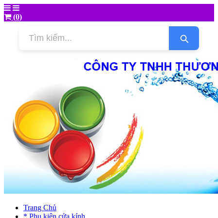
(0)
Trang Chủ
* Phụ kiện cửa kính