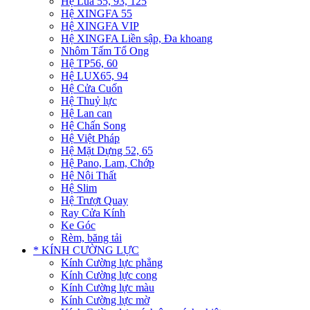
Hệ Lùa 55, 93, 125
Hệ XINGFA 55
Hệ XINGFA VIP
Hệ XINGFA Liền sập, Đa khoang
Nhôm Tấm Tổ Ong
Hệ TP56, 60
Hệ LUX65, 94
Hệ Cửa Cuốn
Hệ Thuỷ lực
Hệ Lan can
Hệ Chấn Song
Hệ Việt Pháp
Hệ Mặt Dựng 52, 65
Hệ Pano, Lam, Chớp
Hệ Nội Thất
Hệ Slim
Hệ Trượt Quay
Ray Cửa Kính
Ke Góc
Rèm, băng tải
* KÍNH CƯỜNG LỰC
Kính Cường lực phẳng
Kính Cường lực cong
Kính Cường lực màu
Kính Cường lực mờ