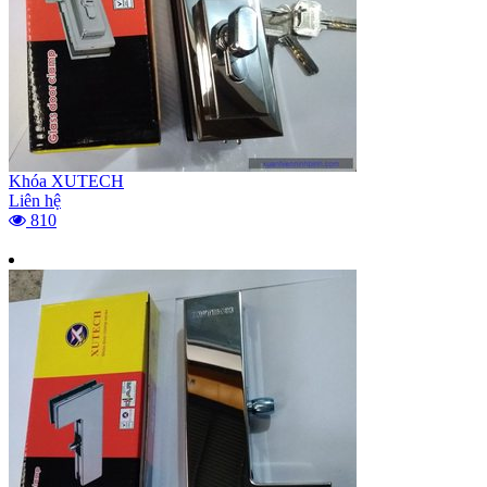
Khóa XUTECH
Liên hệ
810