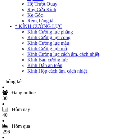
Hệ Trượt Quay
Ray Cửa Kính
Ke Góc
Rèm, băng tải
* KÍNH CƯỜNG LỰC
Kính Cường lực phẳng
Kính Cường lực cong
Kính Cường lực màu
Kính Cường lực mờ
Kính Cường lực cách âm, cách nhiệt
Kính Bán cường lực
Kính Dán an toàn
Kính Hộp cách âm, cách nhiệt
Thống kê
Đang online
30
Hôm nay
40
Hôm qua
296