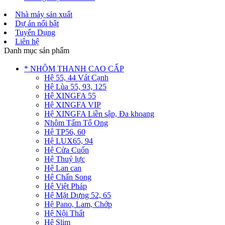
Nhà máy sản xuất
Dự án nổi bật
Tuyển Dụng
Liên hệ
Danh mục sản phẩm
* NHÔM THANH CAO CẤP
Hệ 55, 44 Vát Cạnh
Hệ Lùa 55, 93, 125
Hệ XINGFA 55
Hệ XINGFA VIP
Hệ XINGFA Liền sập, Đa khoang
Nhôm Tấm Tổ Ong
Hệ TP56, 60
Hệ LUX65, 94
Hệ Cửa Cuốn
Hệ Thuỷ lực
Hệ Lan can
Hệ Chấn Song
Hệ Việt Pháp
Hệ Mặt Dựng 52, 65
Hệ Pano, Lam, Chớp
Hệ Nội Thất
Hệ Slim