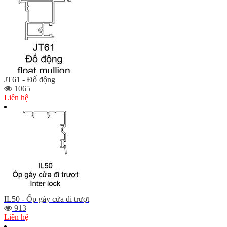
JT61 - Đố động
1065
Liên hệ
IL50 - Ốp gáy cửa đi trượt
913
Liên hệ