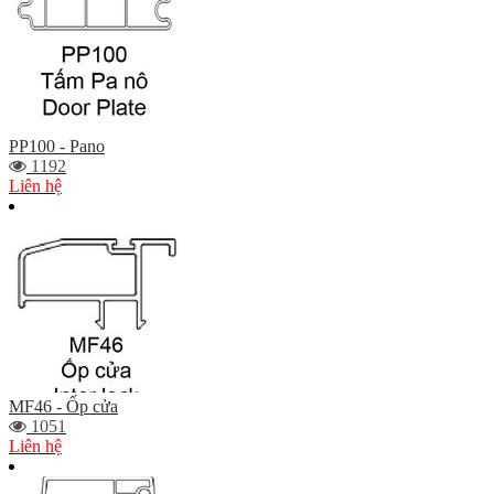
PP100 - Pano
1192
Liên hệ
MF46 - Ốp cửa
1051
Liên hệ