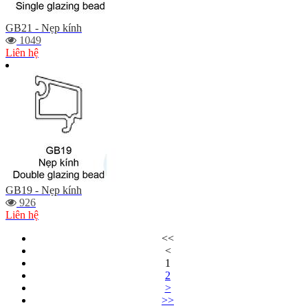
GB21 - Nẹp kính
1049
Liên hệ
GB19 - Nẹp kính
926
Liên hệ
<<
<
1
2
>
>>