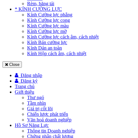
Rèm, băng tải
* KÍNH CƯỜNG LỰC
Kính Cường lực phẳng
Kính Cường lực cong
Kính Cường lực màu
Kính Cường lực mờ
Kính Cường lực cách âm, cách nhiệt
Kính Bán cường lực
Kính Dán an toàn
Kính Hộp cách âm, cách nhiệt
Close
Đăng nhập
Đăng ký
Trang chủ
Giới thiệu
Thư ngỏ
Tầm nhìn
Giá trị cốt lõi
Chiến lược phát triển
Văn hoá doanh nghiệp
Hồ Sơ Năng Lực
Thông tin Doanh nghiệp
Chứng nhận chất lượng