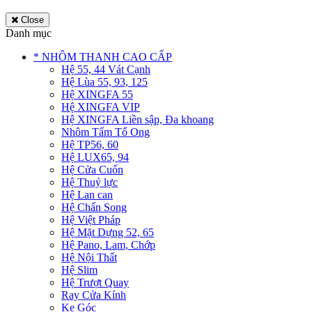
Close
Danh mục
* NHÔM THANH CAO CẤP
Hệ 55, 44 Vát Cạnh
Hệ Lùa 55, 93, 125
Hệ XINGFA 55
Hệ XINGFA VIP
Hệ XINGFA Liền sập, Đa khoang
Nhôm Tấm Tổ Ong
Hệ TP56, 60
Hệ LUX65, 94
Hệ Cửa Cuốn
Hệ Thuỷ lực
Hệ Lan can
Hệ Chấn Song
Hệ Việt Pháp
Hệ Mặt Dựng 52, 65
Hệ Pano, Lam, Chớp
Hệ Nội Thất
Hệ Slim
Hệ Trượt Quay
Ray Cửa Kính
Ke Góc